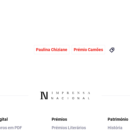
Paulina Chiziane
Prémio Camões
gital
Prémios
Património
vros em PDF
Prémios Literários
História