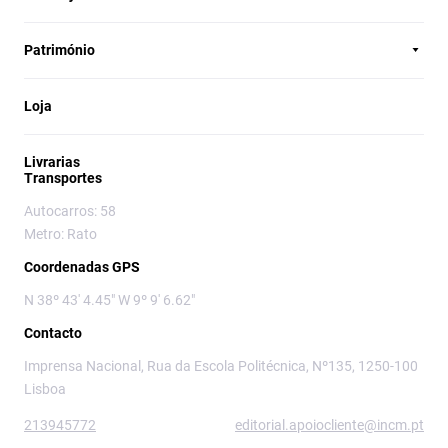
Património
Loja
Livrarias
Transportes
Autocarros: 58
Metro: Rato
Coordenadas GPS
N 38º 43' 4.45" W 9º 9' 6.62"
Contacto
Imprensa Nacional, Rua da Escola Politécnica, Nº135, 1250-100
Lisboa
213945772
editorial.apoiocliente@incm.pt