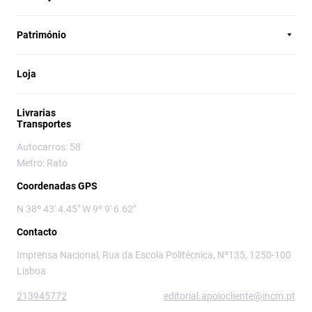
Património
Loja
Livrarias
Transportes
Autocarros: 58
Metro: Rato
Coordenadas GPS
N 38º 43' 4.45" W 9º 9' 6.62"
Contacto
Imprensa Nacional, Rua da Escola Politécnica, Nº135, 1250-100
Lisboa
213945772
editorial.apoiocliente@incm.pt