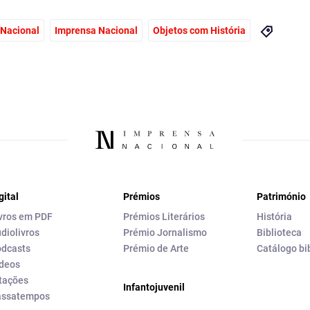
 Nacional
Imprensa Nacional
Objetos com História
gital
Prémios
Património
vros em PDF
Prémios Literários
História
diolivros
Prémio Jornalismo
Biblioteca
dcasts
Prémio de Arte
Catálogo bi
deos
tações
Infantojuvenil
assatempos