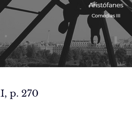
I, p. 270