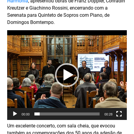
Harmonia
, apresentou obras de Franz Doppler, Conradin
Kreutzer e Giachinno Rossini, encerrando com a
Serenata para Quinteto de Sopros com Piano, de
Domingos Bomtempo.
Reprodutor
de
vídeo
00:00
00:28
Um excelente concerto, com sala cheia, que evocou
também as comemorações dos 50 anos da adesão de