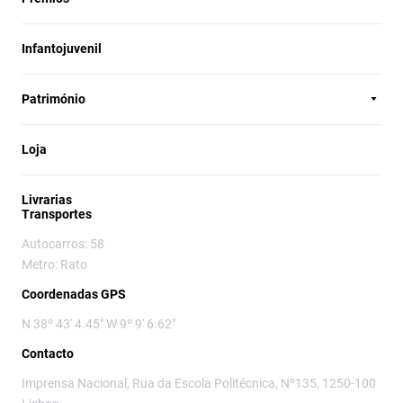
Infantojuvenil
Património
Loja
Livrarias
Transportes
Autocarros: 58
Metro: Rato
Coordenadas GPS
N 38º 43' 4.45" W 9º 9' 6.62"
Contacto
Imprensa Nacional, Rua da Escola Politécnica, Nº135, 1250-100