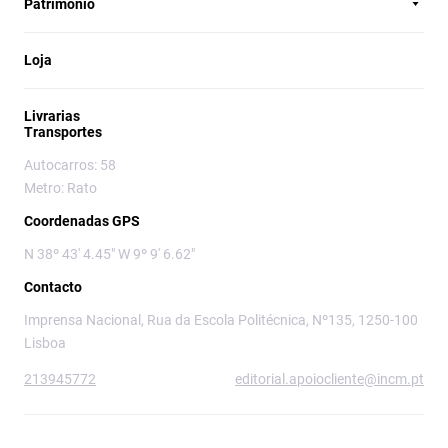
Património
Loja
Livrarias
Transportes
Autocarros: 58
Metro: Rato
Coordenadas GPS
N 38º 43' 4.45" W 9º 9' 6.62"
Contacto
Imprensa Nacional, Rua da Escola Politécnica, Nº135, 1250-100
Lisboa
213945772
editorial.apoiocliente@incm.pt