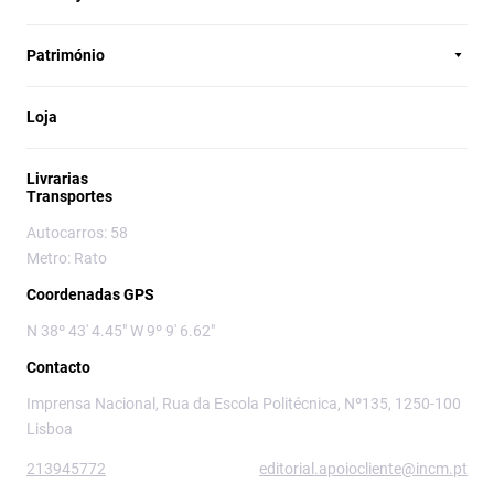
Património
Loja
Livrarias
Transportes
Autocarros: 58
Metro: Rato
Coordenadas GPS
N 38º 43' 4.45" W 9º 9' 6.62"
Contacto
Imprensa Nacional, Rua da Escola Politécnica, Nº135, 1250-100
Lisboa
213945772
editorial.apoiocliente@incm.pt