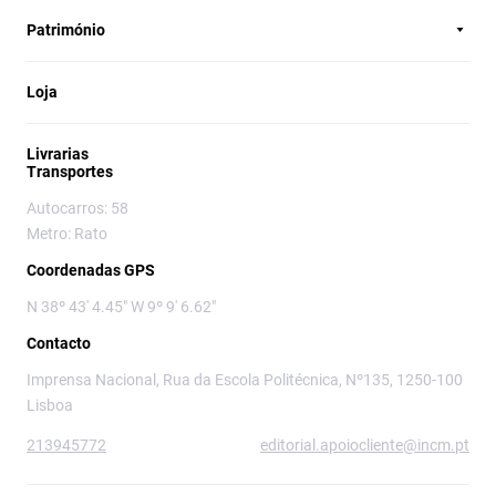
Património
Loja
Livrarias
Transportes
Autocarros: 58
Metro: Rato
Coordenadas GPS
N 38º 43' 4.45" W 9º 9' 6.62"
Contacto
Imprensa Nacional, Rua da Escola Politécnica, Nº135, 1250-100
Lisboa
213945772
editorial.apoiocliente@incm.pt