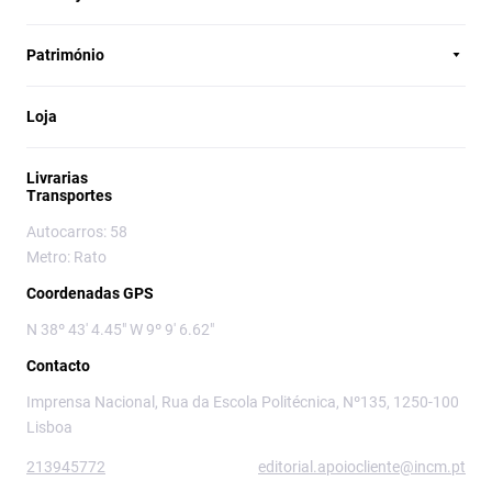
Património
Loja
Livrarias
Transportes
Autocarros: 58
Metro: Rato
Coordenadas GPS
N 38º 43' 4.45" W 9º 9' 6.62"
Contacto
Imprensa Nacional, Rua da Escola Politécnica, Nº135, 1250-100
Lisboa
213945772
editorial.apoiocliente@incm.pt