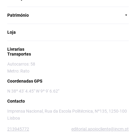
Património
Loja
Livrarias
Transportes
Autocarros: 58
Metro: Rato
Coordenadas GPS
N 38º 43' 4.45" W 9º 9' 6.62"
Contacto
Imprensa Nacional, Rua da Escola Politécnica, Nº135, 1250-100
Lisboa
213945772
editorial.apoiocliente@incm.pt