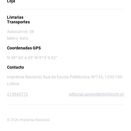
Loja
Livrarias
Transportes
Autocarros: 58
Metro: Rato
Coordenadas GPS
N 38º 43' 4.45" W 9º 9' 6.62"
Contacto
Imprensa Nacional, Rua da Escola Politécnica, Nº135, 1250-100
Lisboa
213945772
editorial.apoiocliente@incm.pt
© 2026 Imprensa Nacional