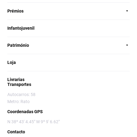
Prémios
Infantojuvenil
Património
Loja
Livrarias
Transportes
Autocarros: 58
Metro: Rato
Coordenadas GPS
N 38º 43' 4.45" W 9º 9' 6.62"
Contacto