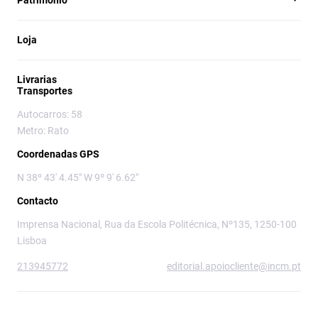
Património
Loja
Livrarias
Transportes
Autocarros: 58
Metro: Rato
Coordenadas GPS
N 38º 43' 4.45" W 9º 9' 6.62"
Contacto
Imprensa Nacional, Rua da Escola Politécnica, Nº135, 1250-100
Lisboa
213945772
editorial.apoiocliente@incm.pt