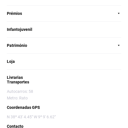
Prémios
Infantojuvenil
Património
Loja
Livrarias
Transportes
Autocarros: 58
Metro: Rato
Coordenadas GPS
N 38º 43' 4.45" W 9º 9' 6.62"
Contacto