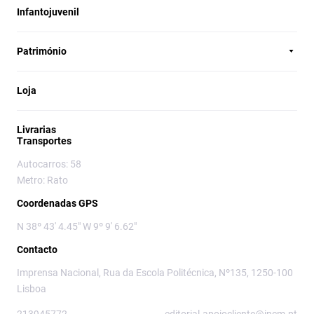
Infantojuvenil
Património
Loja
Livrarias
Transportes
Autocarros: 58
Metro: Rato
Coordenadas GPS
N 38º 43' 4.45" W 9º 9' 6.62"
Contacto
Imprensa Nacional, Rua da Escola Politécnica, Nº135, 1250-100
Lisboa