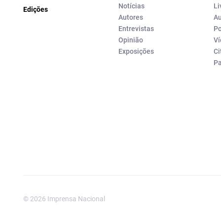
Notícias
Li
Edições
Autores
Au
Entrevistas
Po
Opinião
Ví
Exposições
Ci
P
© 2026 Imprensa Nacional
Imprensa Nacional é a marc