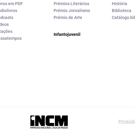
vros em PDF
Prémios Literários
História
diolivros
Prémio Jornalismo
Biblioteca
dcasts
Prémio de Arte
Catálogo bi
deos
tações
Infantojuvenil
assatempos
a editorial da
Privaci