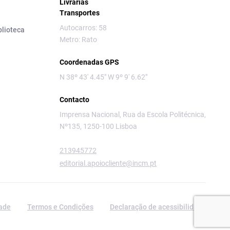
Livrarias
Transportes
Autocarros: 58
blioteca
Metro: Rato
Coordenadas GPS
N 38º 43' 4.45" W 9º 9' 6.62"
Contacto
Imprensa Nacional, Rua da Escola Politécnica,
Nº135, 1250-100 Lisboa
213945772
editorial.apoiocliente@incm.pt
dade
Termos e Condições
Declaração de acessibilidade