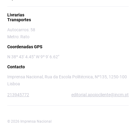
Livrarias
Transportes
Autocarros: 58
Metro: Rato
Coordenadas GPS
N 38º 43' 4.45" W 9º 9' 6.62"
Contacto
Imprensa Nacional, Rua da Escola Politécnica, Nº135, 1250-100
Lisboa
213945772
editorial.apoiocliente@incm.pt
© 2026 Imprensa Nacional