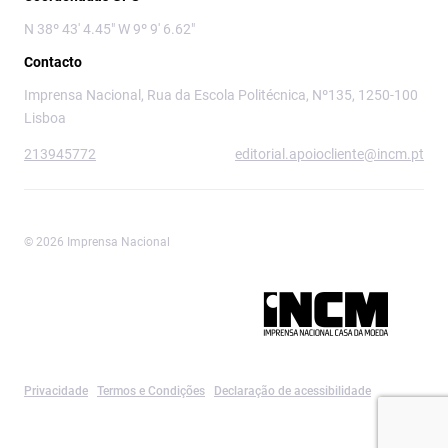
N 38º 43' 4.45" W 9º 9' 6.62"
Contacto
Imprensa Nacional, Rua da Escola Politécnica, Nº135, 1250-100
Lisboa
213945772
editorial.apoiocliente@incm.pt
© 2026 Imprensa Nacional
Imprensa Nacional é a marca editorial da
Privacidade
Termos e Condições
Declaração de acessibilidade