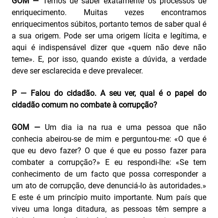
GOM —
Temos de saber exatamente os processos de
enriquecimento. Muitas vezes encontramos
enriquecimentos súbitos, portanto temos de saber qual é
a sua origem. Pode ser uma origem lícita e legítima, e
aqui é indispensável dizer que «quem não deve não
teme». E, por isso, quando existe a dúvida, a verdade
deve ser esclarecida e deve prevalecer.
P — Falou do cidadão. A seu ver, qual é o papel do
cidadão comum no combate à corrupção?
GOM —
Um dia ia na rua e uma pessoa que não
conhecia abeirou-se de mim e perguntou‑me: «O que é
que eu devo fazer? O que é que eu posso fazer para
combater a corrupção?» E eu respondi-lhe: «Se tem
conhecimento de um facto que possa corresponder a
um ato de corrupção, deve denunciá-lo às autoridades.»
E este é um princípio muito importante. Num país que
viveu uma longa ditadura, as pessoas têm sempre a