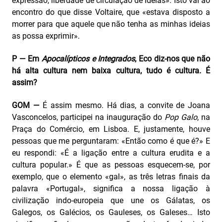
expressão, liberdade de circulação de ideias». Isto vai ao
encontro do que disse Voltaire, que «estava disposto a
morrer para que aquele que não tenha as minhas ideias
as possa exprimir».
P — Em
Apocalípticos e Integrados
, Eco diz-nos que não
há alta cultura nem baixa cultura, tudo é cultura. É
assim?
GOM —
É assim mesmo. Há dias, a convite de Joana
Vasconcelos, participei na inauguração do
Pop Galo
, na
Praça do Comércio, em Lisboa. E, justamente, houve
pessoas que me perguntaram: «Então como é que é?» E
eu respondi: «É a ligação entre a cultura erudita e a
cultura popular.» É que as pessoas esquecem-se, por
exemplo, que o elemento «gal», as três letras finais da
palavra «Portugal», significa a nossa ligação à
civilização indo-europeia que une os Gálatas, os
Galegos, os Galécios, os Gauleses, os Galeses… Isto