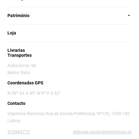
Património
Loja
Livrarias
Transportes
Autocarros: 58
Metro: Rato
Coordenadas GPS
N 38º 43' 4.45" W 9º 9' 6.62"
Contacto
Imprensa Nacional, Rua da Escola Politécnica, Nº135, 1250-100
Lisboa
213945772
editorial.apoiocliente@incm.pt