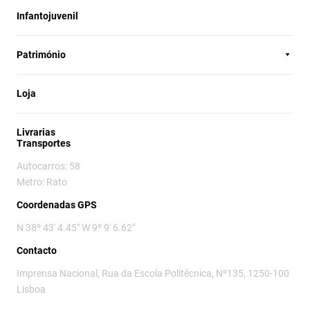
Infantojuvenil
Património
Loja
Livrarias
Transportes
Autocarros: 58
Metro: Rato
Coordenadas GPS
N 38º 43' 4.45" W 9º 9' 6.62"
Contacto
Imprensa Nacional, Rua da Escola Politécnica, Nº135, 1250-100
Lisboa