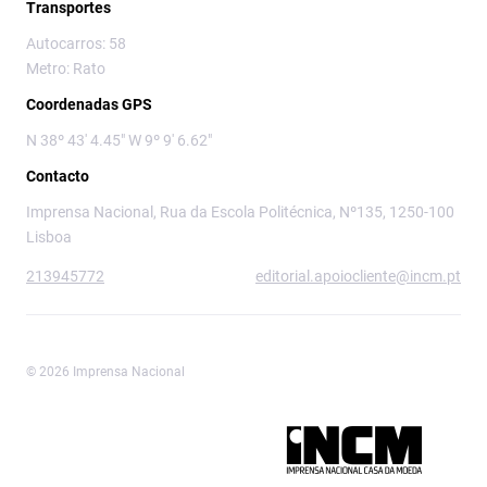
Transportes
Autocarros: 58
Metro: Rato
Coordenadas GPS
N 38º 43' 4.45" W 9º 9' 6.62"
Contacto
Imprensa Nacional, Rua da Escola Politécnica, Nº135, 1250-100
Lisboa
213945772
editorial.apoiocliente@incm.pt
© 2026 Imprensa Nacional
Imprensa Nacional é a marca editorial da