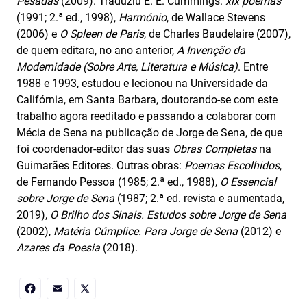
Pesadas
(2009). Traduziu E. E. Cummings:
xix poemas
(1991; 2.ª ed., 1998),
Harmónio
, de Wallace Stevens
(2006) e
O Spleen de Paris
, de Charles Baudelaire (2007),
de quem editara, no ano anterior,
A Invenção da
Modernidade (Sobre Arte, Literatura e Música)
. Entre
1988 e 1993, estudou e lecionou na Universidade da
Califórnia, em Santa Barbara, doutorando-se com este
trabalho agora reeditado e passando a colaborar com
Mécia de Sena na publicação de Jorge de Sena, de que
foi coordenador-editor das suas
Obras Completas
na
Guimarães Editores. Outras obras:
Poemas Escolhidos
,
de Fernando Pessoa (1985; 2.ª ed., 1988),
O Essencial
sobre Jorge de Sena
(1987; 2.ª ed. revista e aumentada,
2019),
O Brilho dos Sinais. Estudos sobre Jorge de Sena
(2002),
Matéria Cúmplice. Para Jorge de Sena
(2012) e
Azares da Poesia
(2018).