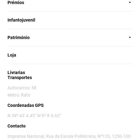
Prémios
Infantojuvenil
Património
Loja
Livrarias
Transportes
Autocarros: 58
Metro: Rato
Coordenadas GPS
N 38º 43' 4.45" W 9º 9' 6.62"
Contacto
Imprensa Nacional, Rua da Escola Politécnica, Nº135, 1250-100