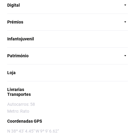
Digital
Prémios
Infantojuvenil
Património
Loja
Livrarias
Transportes
Autocarros: 58
Metro: Rato
Coordenadas GPS
N 38º 43' 4.45" W 9º 9' 6.62"