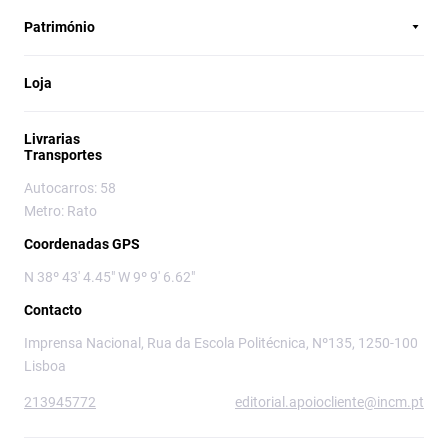
Património
Loja
Livrarias
Transportes
Autocarros: 58
Metro: Rato
Coordenadas GPS
N 38º 43' 4.45" W 9º 9' 6.62"
Contacto
Imprensa Nacional, Rua da Escola Politécnica, Nº135, 1250-100
Lisboa
213945772
editorial.apoiocliente@incm.pt