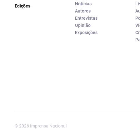
Notícias
Li
Edições
Autores
Au
Entrevistas
Po
Opinião
Ví
Exposições
Ci
P
© 2026 Imprensa Nacional
Imprensa Nacional é a marc