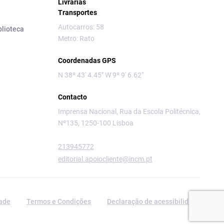
Livrarias
Transportes
Autocarros: 58
blioteca
Metro: Rato
Coordenadas GPS
N 38º 43' 4.45" W 9º 9' 6.62"
Contacto
Imprensa Nacional, Rua da Escola Politécnica,
Nº135, 1250-100 Lisboa
213945772
editorial.apoiocliente@incm.pt
dade
Termos e Condições
Declaração de acessibilidade