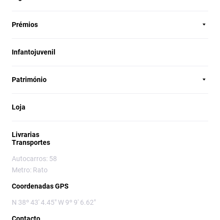
Prémios
Infantojuvenil
Património
Loja
Livrarias
Transportes
Autocarros: 58
Metro: Rato
Coordenadas GPS
N 38º 43' 4.45" W 9º 9' 6.62"
Contacto