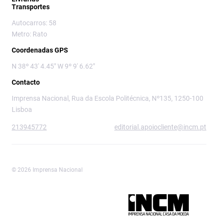
Transportes
Autocarros: 58
Metro: Rato
Coordenadas GPS
N 38º 43' 4.45" W 9º 9' 6.62"
Contacto
Imprensa Nacional, Rua da Escola Politécnica, Nº135, 1250-100
Lisboa
213945772
editorial.apoiocliente@incm.pt
© 2026 Imprensa Nacional
Imprensa Nacional é a marca editorial da