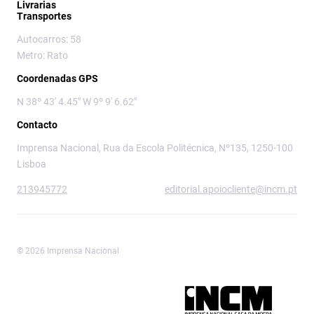
Livrarias
Transportes
Autocarros: 58
Metro: Rato
Coordenadas GPS
N 38º 43' 4.45" W 9º 9' 6.62"
Contacto
Imprensa Nacional, Rua da Escola Politécnica, Nº135, 1250-100
Lisboa
213945772
editorial.apoiocliente@incm.pt
© 2026 Imprensa Nacional
Imprensa Nacional é a marca editorial da