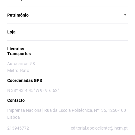
Património
Loja
Livrarias
Transportes
Autocarros: 58
Metro: Rato
Coordenadas GPS
N 38º 43' 4.45" W 9º 9' 6.62"
Contacto
Imprensa Nacional, Rua da Escola Politécnica, Nº135, 1250-100
Lisboa
213945772
editorial.apoiocliente@incm.pt