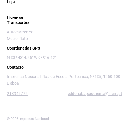
Loja
Livrarias
Transportes
Autocarros: 58
Metro: Rato
Coordenadas GPS
N 38º 43' 4.45" W 9º 9' 6.62"
Contacto
Imprensa Nacional, Rua da Escola Politécnica, Nº135, 1250-100
Lisboa
213945772
editorial.apoiocliente@incm.pt
© 2026 Imprensa Nacional