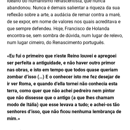
ideário do humanismo renascentista, que nunca
abandonou. Nunca é demais salientar a riqueza da sua
reflexão sobre a arte, a audácia de remar contra a maré,
de se expor, em nome de valores nos quais acreditava e
que sempre defendeu. Hoje, Francisco de Holanda
encontra-se, sem sombra de dúvida, num lugar de relevo,
num lugar cimeiro, do Renascimento português.
«Eu fui o primeiro que n’este Reino louvei e apregoei
ser perfeita a antiguidade, e não haver outro primor
nas obras, e isto em tempo que todos quase queriam
zombar d’isso (…) E o conhecer isto me fez desejar de
ir ver Roma, e quando d’ella tornei não conhecia esta
terra, como quer que não achei pedreiro nem pintor
que não dissesse que o antigo (a que lhes chamam
modo de Itália) que esse levava a tudo; e achei-os tão
senhores d’isso, que não ficou nenhuma lembrança de
mim.»