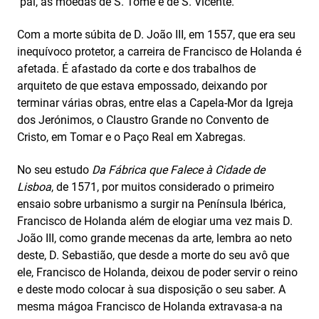
pai, as moedas de S. Tomé e de S. Vicente.
Com a morte súbita de D. João III, em 1557, que era seu
inequívoco protetor, a carreira de Francisco de Holanda é
afetada. É afastado da corte e dos trabalhos de
arquiteto de que estava empossado, deixando por
terminar várias obras, entre elas a Capela-Mor da Igreja
dos Jerónimos, o Claustro Grande no Convento de
Cristo, em Tomar e o Paço Real em Xabregas.
No seu estudo
Da Fábrica que Falece à Cidade de
Lisboa
, de 1571, por muitos considerado o primeiro
ensaio sobre urbanismo a surgir na Península Ibérica,
Francisco de Holanda além de elogiar uma vez mais D.
João III, como grande mecenas da arte, lembra ao neto
deste, D. Sebastião, que desde a morte do seu avô que
ele, Francisco de Holanda, deixou de poder servir o reino
e deste modo colocar à sua disposição o seu saber. A
mesma mágoa Francisco de Holanda extravasa-a na