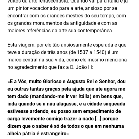
vultos da arte renascentista. Quando vai para Itália é já
um pintor vocacionado para a arte, ansioso por se
encontrar com os grandes mestres do seu tempo, com
os grandes monumentos da antiguidade e com as
maiores referências da arte sua contemporânea.
Esta viagem, por ele tão ansiosamente esperada e que
teve a duração de três anos (de 1537 a 1540) é um
marco central na sua vida, como ele mesmo menciona
no agradecimento que faz a D. João III:
«E
a Vós, muito Glorioso e Augusto Rei e Senhor, dou
eu outras tantas graças pela ajuda que ate agora me
tem dado (mandando-me ir ver Itália) em bens que,
inda quando se a náu alagasse, e a cidade saqueada
estivesse ardendo, eu posso sem empedimento de
carga levemente comigo trazer a nado […] porque
dizem que o saber é só de todos o que em nenhuma
alheia pátria é estrangeiro»