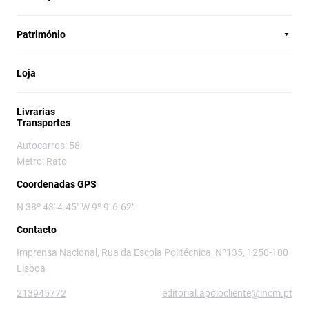
Património
Loja
Livrarias
Transportes
Autocarros: 58
Metro: Rato
Coordenadas GPS
N 38º 43' 4.45" W 9º 9' 6.62"
Contacto
Imprensa Nacional, Rua da Escola Politécnica, Nº135, 1250-100
Lisboa
213945772
editorial.apoiocliente@incm.pt