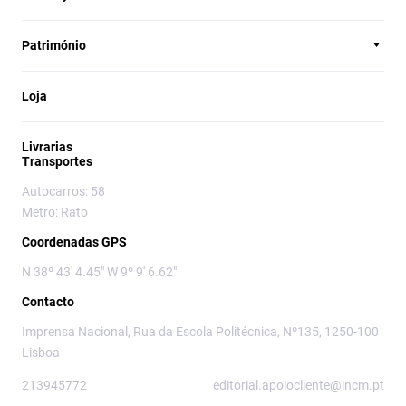
Património
Loja
Livrarias
Transportes
Autocarros: 58
Metro: Rato
Coordenadas GPS
N 38º 43' 4.45" W 9º 9' 6.62"
Contacto
Imprensa Nacional, Rua da Escola Politécnica, Nº135, 1250-100
Lisboa
213945772
editorial.apoiocliente@incm.pt