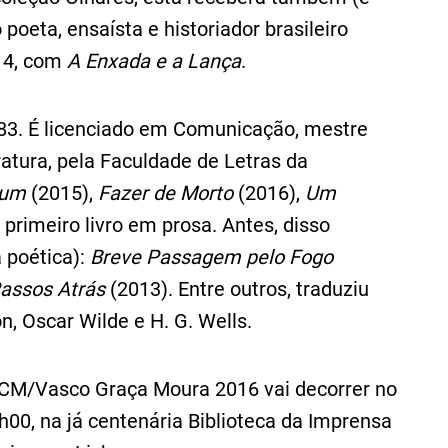
poeta, ensaísta e historiador brasileiro
014, com
A Enxada e a Lança
.
83. É licenciado em Comunicação, mestre
atura, pela Faculdade de Letras da
mum
(2015),
Fazer de Morto
(2016),
Um
 primeiro livro em prosa. Antes, disso
 poética):
Breve Passagem pelo Fogo
assos Atrás
(2013). Entre outros, traduziu
n, Oscar Wilde e H. G. Wells.
NCM/Vasco Graça Moura 2016 vai decorrer no
8h00, na já centenária Biblioteca da Imprensa