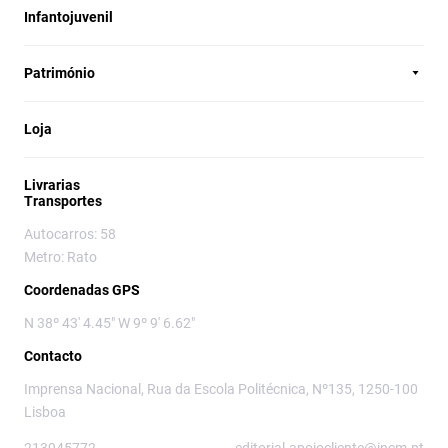
Infantojuvenil
Património
Loja
Livrarias
Transportes
Autocarros: 58
Metro: Rato
Coordenadas GPS
N 38º 43' 4.45" W 9º 9' 6.62"
Contacto
Imprensa Nacional, Rua da Escola Politécnica, Nº135, 1250-100
Lisboa