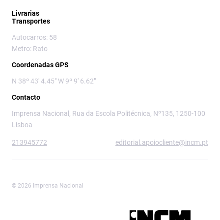
Livrarias
Transportes
Autocarros: 58
Metro: Rato
Coordenadas GPS
N 38º 43' 4.45" W 9º 9' 6.62"
Contacto
Imprensa Nacional, Rua da Escola Politécnica, Nº135, 1250-100
Lisboa
213945772
editorial.apoiocliente@incm.pt
© 2026 Imprensa Nacional
Imprensa Nacional é a marca editorial da