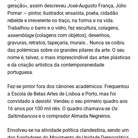
geração», assim descreveu José-Augusto França, Júlio
Pomar — pintor, ilustrador, ensaísta, poeta, cidadão
rebelde e irreverente no traço, na forma e na vida.
Trabalhou o barro e o vidro, fez escultura, colagens,
assemblage
(colagens com objetos), desenhos,
gravuras, retratos, tapeçaria, murais… Nunca se coibiu
das polémicas sobre os grandes pilares da arte. O seu
nome é, talvez, o mais imprescindível das artes plásticas
e da criação artística da contemporaneidade
portuguesa.
Fez-se pintor fora dos cânones académicos. Frequentou
a Escola de Belas Artes de Lisboa e Porto, mas foi
convidado a desistir. Vendeu o seu primeiro quadro aos
16 anos por 100 mil réis. O quadro chamava-se
Os
Saltimbancos
e o comprador Almada Negreiros.
Envolveu-se na atividade política clandestina, sendo um
dos fundadores do Movimento de Unidade Democrática