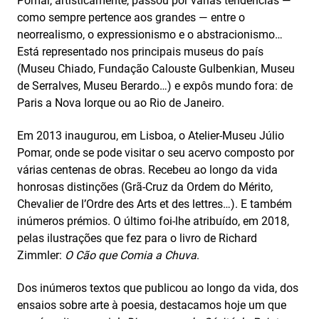
Pomar, artisticamente, passou por várias tendências —
como sempre pertence aos grandes — entre o
neorrealismo, o expressionismo e o abstracionismo…
Está representado nos principais museus do país
(Museu Chiado, Fundação Calouste Gulbenkian, Museu
de Serralves, Museu Berardo…) e expôs mundo fora: de
Paris a Nova Iorque ou ao Rio de Janeiro.
Em 2013 inaugurou, em Lisboa, o Atelier-Museu Júlio
Pomar, onde se pode visitar o seu acervo composto por
várias centenas de obras. Recebeu ao longo da vida
honrosas distinções (Grã-Cruz da Ordem do Mérito,
Chevalier de l’Ordre des Arts et des lettres…). E também
inúmeros prémios. O último foi-lhe atribuído, em 2018,
pelas ilustrações que fez para o livro de Richard
Zimmler:
O Cão que Comia a Chuva
.
Dos inúmeros textos que publicou ao longo da vida, dos
ensaios sobre arte à poesia, destacamos hoje um que