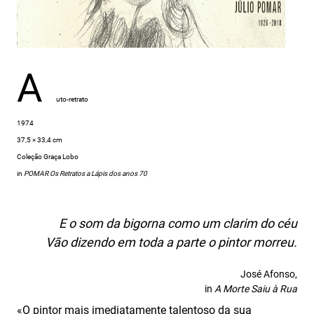
A
uto-retrato
1974
37,5 × 33,4 cm
Coleção Graça Lobo
in
POMAR Os Retratos a Lápis dos anos 70
E o som da bigorna como um clarim do céu
Vão dizendo em toda a parte o pintor morreu.
José Afonso,
in
A Morte Saiu à Rua
«O pintor mais imediatamente talentoso da sua