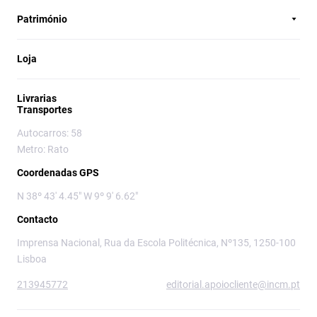
Património
Loja
Livrarias
Transportes
Autocarros: 58
Metro: Rato
Coordenadas GPS
N 38º 43' 4.45" W 9º 9' 6.62"
Contacto
Imprensa Nacional, Rua da Escola Politécnica, Nº135, 1250-100
Lisboa
213945772
editorial.apoiocliente@incm.pt