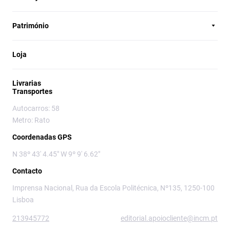
Património
Loja
Livrarias
Transportes
Autocarros: 58
Metro: Rato
Coordenadas GPS
N 38º 43' 4.45" W 9º 9' 6.62"
Contacto
Imprensa Nacional, Rua da Escola Politécnica, Nº135, 1250-100
Lisboa
213945772
editorial.apoiocliente@incm.pt