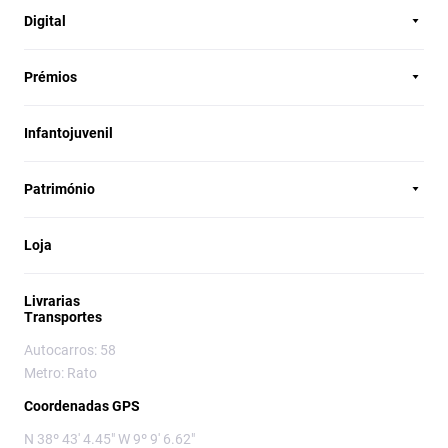
Digital
Prémios
Infantojuvenil
Património
Loja
Livrarias
Transportes
Autocarros: 58
Metro: Rato
Coordenadas GPS
N 38º 43' 4.45" W 9º 9' 6.62"