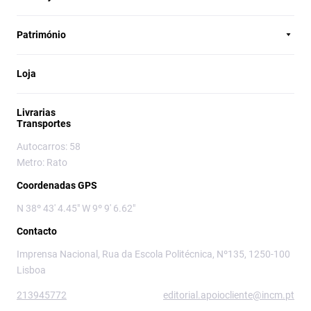
Património
Loja
Livrarias
Transportes
Autocarros: 58
Metro: Rato
Coordenadas GPS
N 38º 43' 4.45" W 9º 9' 6.62"
Contacto
Imprensa Nacional, Rua da Escola Politécnica, Nº135, 1250-100
Lisboa
213945772
editorial.apoiocliente@incm.pt