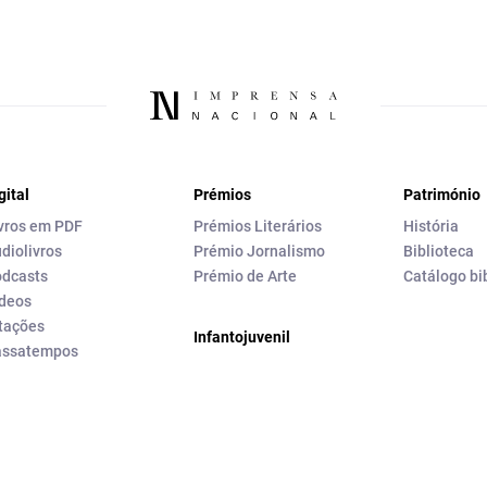
gital
Prémios
Património
vros em PDF
Prémios Literários
História
diolivros
Prémio Jornalismo
Biblioteca
dcasts
Prémio de Arte
Catálogo bi
deos
tações
Infantojuvenil
assatempos