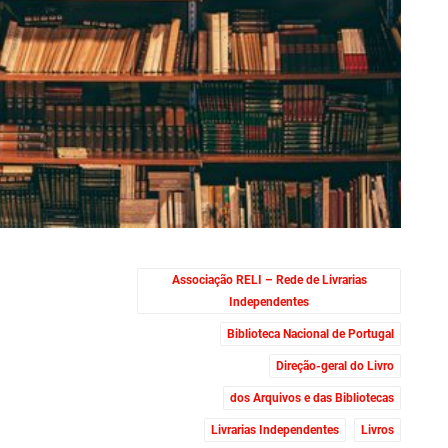
Associação RELI – Rede de Livrarias
Independentes
Biblioteca Nacional de Portugal
Direção-geral do Livro
dos Arquivos e das Bibliotecas
Livrarias Independentes
Livros