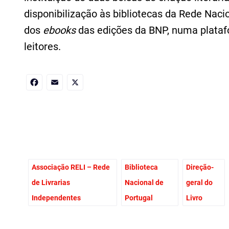
disponibilização às bibliotecas da Rede Naci
dos
ebooks
das edições da BNP, numa plata
leitores.
Facebook
Email
X
Associação RELI – Rede
Biblioteca
Direção-
de Livrarias
Nacional de
geral do
Independentes
Portugal
Livro