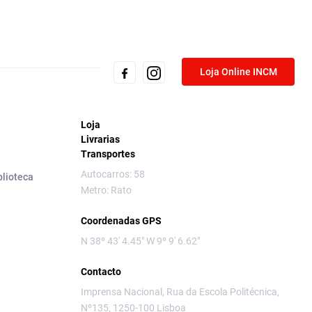
Loja Online INCM
Loja
Livrarias
Transportes
Autocarros: 58
blioteca
Metro: Rato
Coordenadas GPS
N 38º 43' 4.45" W 9º 9' 6.62"
Contacto
Imprensa Nacional, Rua da Escola Politécnica,
Nº135, 1250-100 Lisboa