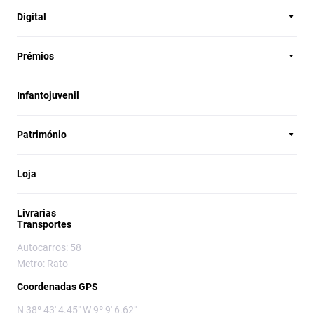
Digital
Prémios
Infantojuvenil
Património
Loja
Livrarias
Transportes
Autocarros: 58
Metro: Rato
Coordenadas GPS
N 38º 43' 4.45" W 9º 9' 6.62"