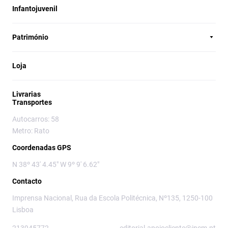
Infantojuvenil
Património
Loja
Livrarias
Transportes
Autocarros: 58
Metro: Rato
Coordenadas GPS
N 38º 43' 4.45" W 9º 9' 6.62"
Contacto
Imprensa Nacional, Rua da Escola Politécnica, Nº135, 1250-100
Lisboa