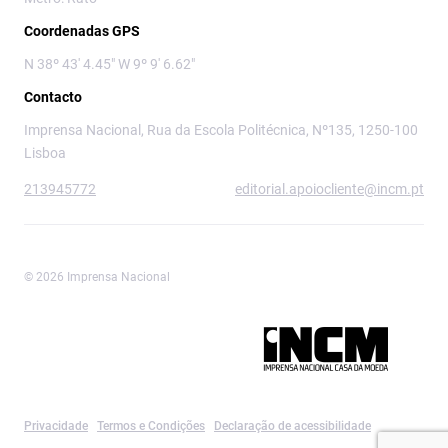
Coordenadas GPS
N 38º 43' 4.45" W 9º 9' 6.62"
Contacto
Imprensa Nacional, Rua da Escola Politécnica, Nº135, 1250-100
Lisboa
213945772
editorial.apoiocliente@incm.pt
© 2026 Imprensa Nacional
Imprensa Nacional é a marca editorial da
Privacidade
Termos e Condições
Declaração de acessibilidade