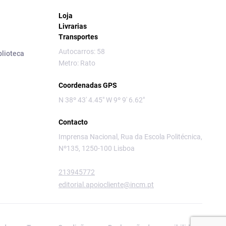
Loja
Livrarias
Transportes
Autocarros: 58
blioteca
Metro: Rato
Coordenadas GPS
N 38º 43' 4.45" W 9º 9' 6.62"
Contacto
Imprensa Nacional, Rua da Escola Politécnica,
Nº135, 1250-100 Lisboa
213945772
editorial.apoiocliente@incm.pt