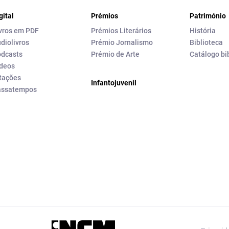
gital
Prémios
Património
vros em PDF
Prémios Literários
História
diolivros
Prémio Jornalismo
Biblioteca
dcasts
Prémio de Arte
Catálogo bi
deos
tações
Infantojuvenil
assatempos