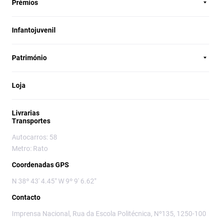
Prémios
Infantojuvenil
Património
Loja
Livrarias
Transportes
Autocarros: 58
Metro: Rato
Coordenadas GPS
N 38º 43' 4.45" W 9º 9' 6.62"
Contacto
Imprensa Nacional, Rua da Escola Politécnica, Nº135, 1250-100