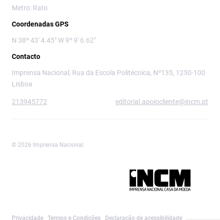
Metro: Rato
Coordenadas GPS
N 38º 43' 4.45" W 9º 9' 6.62"
Contacto
Imprensa Nacional, Rua da Escola Politécnica, Nº135, 1250-100
Lisboa
213945772
editorial.apoiocliente@incm.pt
© 2026 Imprensa Nacional
Imprensa Nacional é a marca editorial da
Privacidade
Termos e Condições
Declaração de acessibilidade