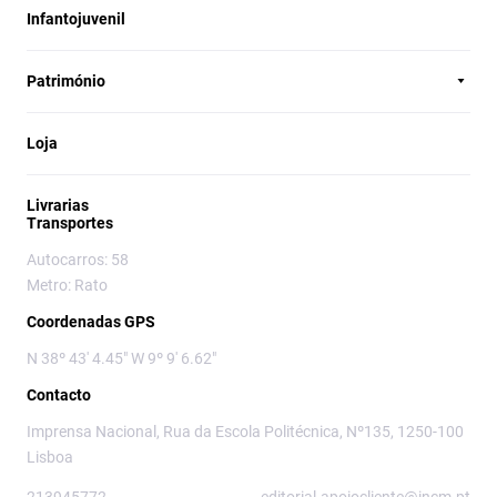
Infantojuvenil
Património
Loja
Livrarias
Transportes
Autocarros: 58
Metro: Rato
Coordenadas GPS
N 38º 43' 4.45" W 9º 9' 6.62"
Contacto
Imprensa Nacional, Rua da Escola Politécnica, Nº135, 1250-100
Lisboa