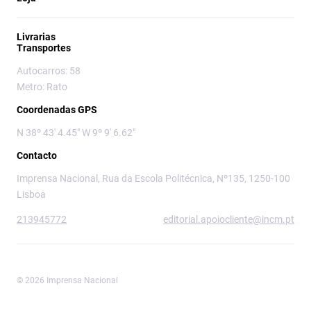
Livrarias
Transportes
Autocarros: 58
Metro: Rato
Coordenadas GPS
N 38º 43' 4.45" W 9º 9' 6.62"
Contacto
Imprensa Nacional, Rua da Escola Politécnica, Nº135, 1250-100
Lisboa
213945772
editorial.apoiocliente@incm.pt
© 2026 Imprensa Nacional